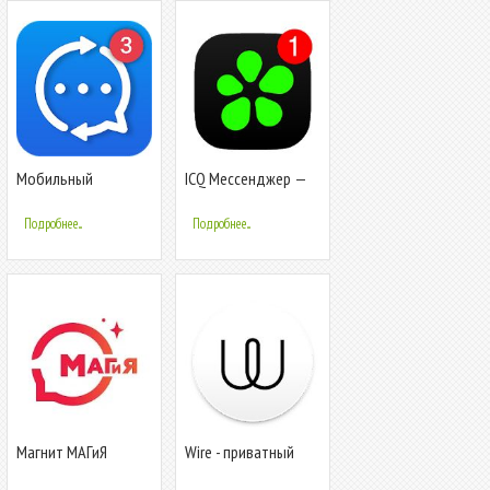
Мобильный
ICQ Мессенджер —
мессенджер:
Видеозвонки до 100
скрытый чат,
человек и чаты
Подробнее...
Подробнее...
сообщение
Магнит МАГиЯ
Wire - приватный
мессенджер