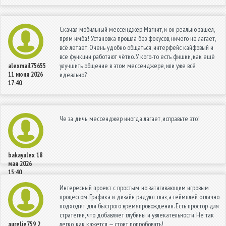
Скачал мобильный мессенджер Магнит, и он реально зашёл,
прям имба! Установка прошла без фокусов, ничего не лагает,
всё летает. Очень удобно общаться, интерфейс кайфовый и
все функции работают чётко. У кого-то есть фишки, как ещё
улучшить общение в этом мессенджере, или уже всё
alexmail75655
11 июня 2026
идеально?
17:40
Че за дичь, мессенджер иногда лагает, исправьте это!
bakayalex
18
мая 2026
15:40
Интересный проект с простым, но затягивающим игровым
процессом. Графика и дизайн радуют глаз, а геймплей отлично
подходит для быстрого времяпровождения. Есть простор для
стратегии, что добавляет глубины и увлекательности. Не так
легко, как кажется — стоит попробовать!
aurelie759
2