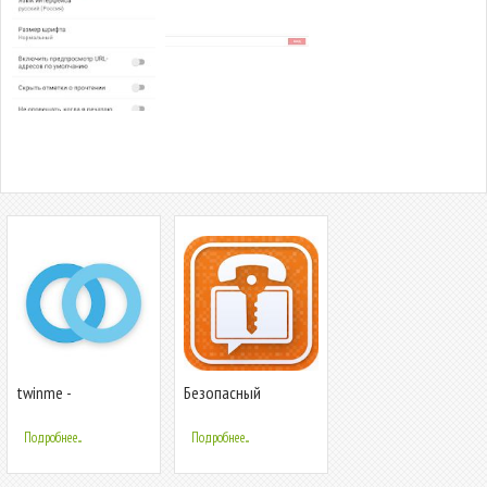
twinme -
Безопасный
конфиденциальный
мессенджер SafeUM
мессенджер
Подробнее...
Подробнее...