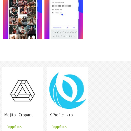
Mojito - Сторис в
X Profile - кто
инстаграм
смотрел мой
бесплатно
инстаграм
Подробнее...
Подробнее...