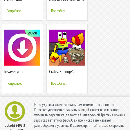
Инстаграм +
фото в ВК и
Аналитика
Инстаграм
Подробнее...
Подробнее...
Insaver для
Crabs. Sponge's
Инстаграм: скачать
Neighbor
видео с Инстаграм
Подробнее...
Подробнее...
Игра удивила своим уникальным геймплеем и стилем.
Простое управление, захватывающий сюжет и возможность
улучшать персонажа делают её интересной. Графика яркая, а
звук создает атмосферу. Однако, иногда не хватает
разнообразия в уровнях. В целом, приятный способ скоротать
asteh88495
2