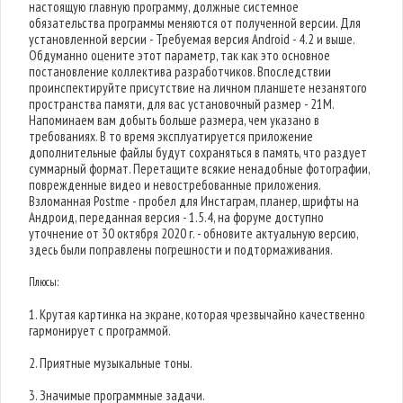
настоящую главную программу, должные системное
обязательства программы меняются от полученной версии. Для
установленной версии - Требуемая версия Android - 4.2 и выше.
Обдуманно оцените этот параметр, так как это основное
постановление коллектива разработчиков. Впоследствии
проинспектируйте присутствие на личном планшете незанятого
пространства памяти, для вас установочный размер - 21M.
Напоминаем вам добыть больше размера, чем указано в
требованиях. В то время эксплуатируется приложение
дополнительные файлы будут сохраняться в память, что раздует
суммарный формат. Перетащите всякие ненадобные фотографии,
поврежденные видео и невостребованные приложения.
Взломанная Postme - пробел для Инстаграм, планер, шрифты на
Андроид, переданная версия - 1.5.4, на форуме доступно
уточнение от 30 октября 2020 г. - обновите актуальную версию,
здесь были поправлены погрешности и подтормаживания.
Плюсы:
1. Крутая картинка на экране, которая чрезвычайно качественно
гармонирует с программой.
2. Приятные музыкальные тоны.
3. Значимые программные задачи.