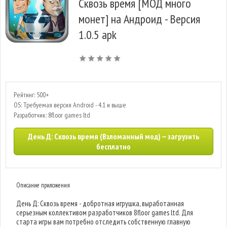
Сквозь время [МОД много
монет] на Андроид - Версия
1.0.5 apk
Рейтинг: 500+
OS: Требуемая версия Android - 4.1 и выше
Разработчик: 8floor games ltd
День Д: Сквозь время (Взломанный мод) — загрузить
бесплатно
Описание приложения
День Д: Сквозь время - добротная игрушка, выработанная
серьезным коллективом разработчиков 8floor games ltd. Для
старта игры вам потребно отследить собственную главную