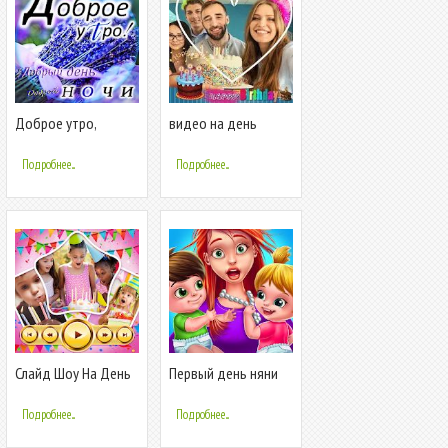
Доброе утро,
видео на день
Добрый день,
рождения с музыкой
Доброй ночи
и фото
Подробнее...
Подробнее...
Слайд Шоу На День
Первый день няни
Рождения С
Музыкой И Фото
Подробнее...
Подробнее...