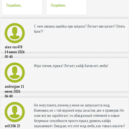
детей
Подробнее...
Подробнее...
С чем связана ошибка при запуске? Летает или лагает? Опять
баги??
alex-rus478
14 июля 2026
05:40
Игра топчик, пушка! Летает, кайф. Багов нет, имба!
andriejjaw
11
июня 2026
06:40
Не могу понять, почему у меня не запускается мод.
Возможно, не с той версией игры зачастил, але я проверял. Но
если всё же заработает, то обалденный геймплей и новые
безумные способности просто пушка, уровень кайфа
зашкаливает. Ожидаю, что этот мод имба, как только накатит!
avl1306
25