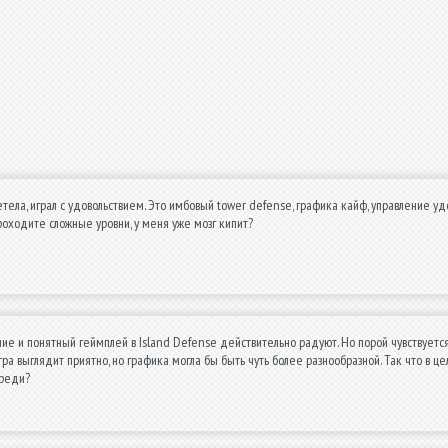
тела, играл с удовольствием. Это имбовый tower defense, графика кайф, управление удо
оходите сложные уровни, у меня уже мозг кипит?
ие и понятный геймплей в Island Defense действительно радуют. Но порой чувствуется
игра выглядит приятно, но графика могла бы быть чуть более разнообразной. Так что в ц
реди?