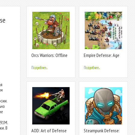
nse
Orcs Warriors: Offline
Empire Defense: Age
Tower Defense
of Stick War & Tower
Defense
Подробнее...
Подробнее...
ая
ам
сии.
ьно
ие
м
 91M.
ки. В
AOD: Art of Defense
Steampunk Defense: