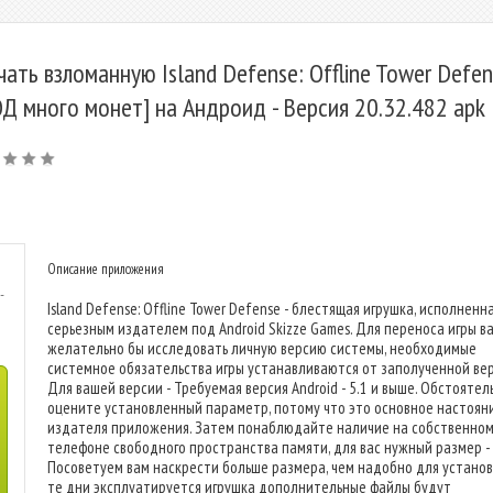
чать взломанную Island Defense: Offline Tower Defe
Д много монет] на Андроид - Версия 20.32.482 apk
Описание приложения
-
Island Defense: Offline Tower Defense - блестящая игрушка, исполненн
серьезным издателем под Android Skizze Games. Для переноса игры в
желательно бы исследовать личную версию системы, необходимые
системное обязательства игры устанавливаются от заполученной вер
Для вашей версии - Требуемая версия Android - 5.1 и выше. Обстоятел
оцените установленный параметр, потому что это основное настоян
издателя приложения. Затем понаблюдайте наличие на собственно
телефоне свободного пространства памяти, для вас нужный размер -
Посоветуем вам наскрести больше размера, чем надобно для установ
те дни эксплуатируется игрушка дополнительные файлы будут