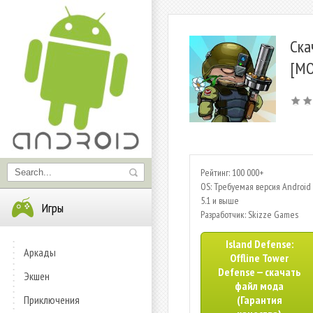
Ска
[МО
Рейтинг: 100 000+
OS: Требуемая версия Android 
5.1 и выше
Игры
Разработчик: Skizze Games
Island Defense:
Аркады
Offline Tower
Defense — скачать
Экшен
файл мода
Приключения
(Гарантия