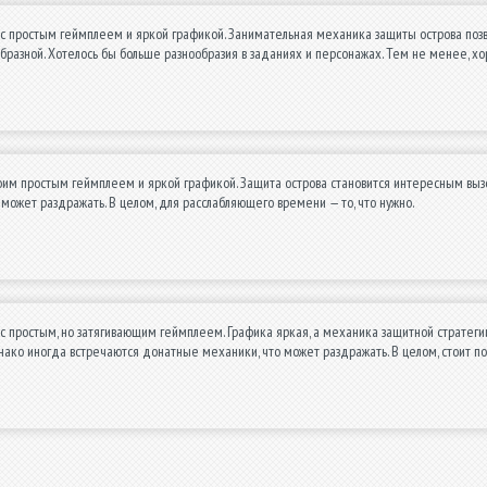
с простым геймплеем и яркой графикой. Занимательная механика защиты острова позв
бразной. Хотелось бы больше разнообразия в заданиях и персонажах. Тем не менее, х
оим простым геймплеем и яркой графикой. Защита острова становится интересным выз
 может раздражать. В целом, для расслабляющего времени — то, что нужно.
с простым, но затягивающим геймплеем. Графика яркая, а механика защитной стратегии
нако иногда встречаются донатные механики, что может раздражать. В целом, стоит п