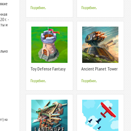
— Tower Defense
Tower Defense
сякие
Game
Подробнее...
Подробнее...
анная
0 г. -
ты и
ельно
Toy Defense Fantasy
Ancient Planet Tower
— Tower Defense
Defense Offline
Game
Подробнее...
Подробнее...
ет) на