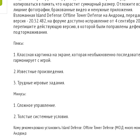
копироваться в память, что нарастит суммарный размер. Отложите в
лишние фотографии, бракованные видео и ненужные приложения.
Взломанная Island Defense: Offline Tower Defense на Андроид, перед
версия - 20.32.482, на форуме доступно исправление от 4 сентября 202
перепишите действующую версию, в которой были поправлены дефек
подтормаживания.
Плюсы:
1. Классная картинка на экране, которая необыкновенно последоват
гармонирует с игрой.
2. Известные произведения.
3. Трудные игровые задания.
Минусы:
1. Сложное управление.
2. Толстые системные условия.
Кому рекомендовано установить Island Defense: Offline Tower Defense (МОД много мон
Андроид