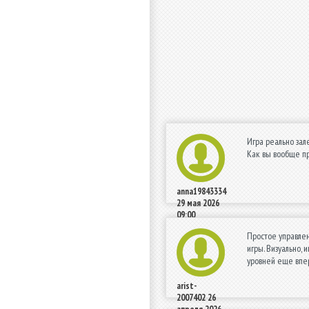
Игра реально зале
Как вы вообще пр
anna19843334
29 мая 2026
09:00
Простое управлен
игры. Визуально, 
уровней еще впе
arist-
2007402
26