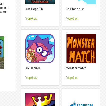
для
но и с
Last Hope TD -
Go Plane rush!
окам.
Zombie Tower
Defense Games
Подробнее...
Подробнее...
Offline
Смешарики.
Monster Match
Обещание
Подробнее...
Подробнее...