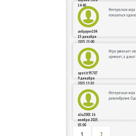
апреля 2026
14:40
Интересная игра 
показаться одноо
avilyayev104
15 декабря
2025 23:00
Игра увлекает св
хромает, а донат
apetit95707
9 декабря
2025 13:02
Интересная игра 
разнообразия. Од
alia2001
16
ноября 2025
03:00
1
2