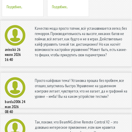
Подробнее...
Подробнее...
Качество мода просто топчик, всё устанавливается легко, без
геморроя. Производительность на высоте, никаких багов не
поймал, всё летает, как будто и не в играх. Действительно
кайф управлять тачкой так дистанционно! Но как насчёт
возможности настройки управления? Может быть, есть какие-
avinskii
26
июля 2026
то фишки, чтобы прикрутить свои параметрики?
16:40
Просто кайфовая тема! Установка прошла без проблем, все
отошло, запустилось быстро. Управление на удаленном
контроле летает, чувствуется, что не лагает, да и графоний на
уровне – имба! Вы на каком устройстве тестили?
barda2006
24
мая 2026
08:40
Так, похоже, что BeamNG.drive Remote Control V2 – это
довольно интересное приложение, если вам нравится