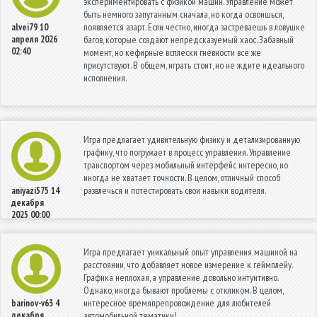
экспериментировать с физикой машин. Управление может
быть немного запутанным сначала, но когда освоишься,
появляется азарт. Если честно, иногда застреваешь в ловушке
alvei79
10
апреля 2026
багов, которые создают непредсказуемый хаос. Забавный
02:40
момент, но кефирные всплески гневности все же
присутствуют. В общем, играть стоит, но не ждите идеального
исполнения.
Игра предлагает удивительную физику и детализированную
графику, что погружает в процесс управления. Управление
транспортом через мобильный интерфейс интересно, но
иногда не хватает точности. В целом, отличный способ
развлечься и потестировать свои навыки водителя.
aniyazi575
14
декабря
2025 00:00
Игра предлагает уникальный опыт управления машиной на
расстоянии, что добавляет новое измерение к геймплейу.
Графика неплохая, а управление довольно интуитивно.
Однако, иногда бывают проблемы с откликом. В целом,
интересное времяпрепровождение для любителей
barinov-v63
4
декабря
автомобильной тематики!