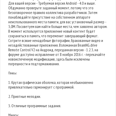
Для вашей версии - Требуемая версия Android - 4.0 и выше.
Обдуманно проверьте заданный момент, потому что это
безоговорочное правило коллектива разработчиков. Затем
понаблюдайте присутствие на собственном аппарате
неиспользованного места памяти, для вас установочный размер -
3,0M. Посоветуем вам найти больше места, чем заявлено автором.
В момент используется приложение новый контент будет
сохраняться в память, что переменит завершающий формат.
Сотрите всякие ненадобные фотографии, бракованные видео и
незадействованные приложения. Взломанная BeamNG.drive
Remote Control V2 на Андроид, переданная версия - 1.2.3, на
форуме доступно исправление от 8 ноября 2016 г. - перекачайте
новоиспеченную модификацию, здесь были исключены
погрешности и подтормаживания.
Плюсы:
1. Крутая графическая оболочка, которая необыкновенно
привлекательно гармонирует с программой.
2. Приятные мелодии.
3. Отличные программные задания.
Минусы: