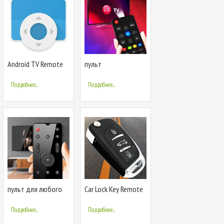
Android TV Remote
пульт
Control
дистанционного
управления для LG
Подробнее...
Подробнее...
TV
пульт для любого
Car Lock Key Remote
телевизора -
Control: Car Alarm
универсальный
Simulator
Подробнее...
Подробнее...