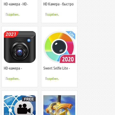
HD-камера - HD-
HD Камера - быстро
селфи-камера,
снимайте фото и
камера 4K
видео
Подробнее...
Подробнее...
HD-камера -
Sweet Selfie Lite -
видео,панорама,фильтры,красота
фильтров
камера
камера,Эффект
Подробнее...
Подробнее...
красоты