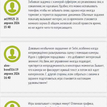
Забавная задумка с камерой-суфлёром, но реализована она, к
сожалению, не идеально. Удобно, что можно использовать
телефон, чтобы не забывать слова, однако игра иногда
тормозит, и теряется ощущение динамики. Обычные задания
поначалу вызывают интерес, но со временем становится
av199325
21
апреля 2026
немного скучно. В общем, неплохой способ провести время,
15:40
но не ждите чего-то потрясающего.
Довольно необычное ощущение от Selvi, особенно когда
непринуждённо разыгрываешь сцену с помощью камеры.
Идея с суфлёром порадовала – это добавляет интересный
элемент. Но, блин, вот управление иногда подводит,
чувствуется непродуманность в некоторых моментах. Бывает,
alex-
bond316
19
что камера не фиксирует нужный текст, и потом всё идет
апреля 2026
наперекосяк. С другой стороны, если собраться с силами и
16:40
заранее подготовиться, игра становится настоящим
удовольствием!
Игра захватывает с первых минут! Отличная графика,