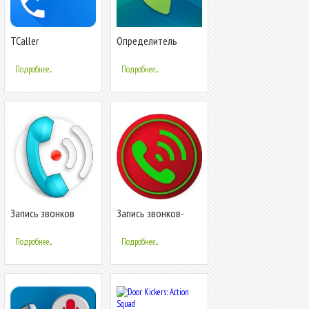
TCaller
Определитель
Определитель
номера, антиспам:
номера Чей номер
Kaspersky Who Calls
Подробнее...
Подробнее...
Кто звонит
Запись звонков
Запись звонков-
(Бесплатно)
Автоматич
ЗаписьТелефонных
Подробнее...
Подробнее...
звонков