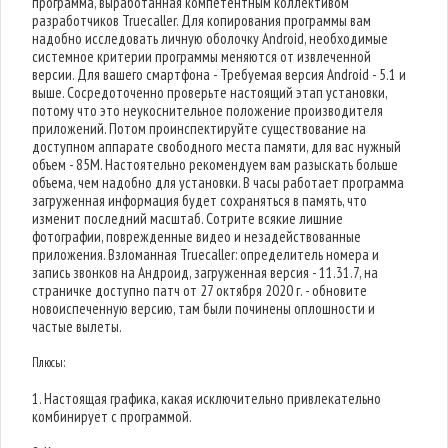
программа, выработанная компетентным коллективом
разработчиков Truecaller. Для копирования программы вам
надобно исследовать личную оболочку Android, необходимые
системное критерии программы меняются от извлеченной
версии. Для вашего смартфона - Требуемая версия Android - 5.1 и
выше. Сосредоточенно проверьте настоящий этап установки,
потому что это неукоснительное положение производителя
приложений. Потом проинспектируйте существование на
доступном аппарате свободного места памяти, для вас нужный
объем - 85M. Настоятельно рекомендуем вам разыскать больше
объема, чем надобно для установки. В часы работает программа
загруженная информация будет сохраняться в память, что
изменит последний масштаб. Сотрите всякие лишние
фотографии, поврежденные видео и незадействованные
приложения. Взломанная Truecaller: определитель номера и
запись звонков на Андроид, загруженная версия - 11.31.7, на
страничке доступно патч от 27 октября 2020 г. - обновите
новоиспеченную версию, там были починены оплошности и
частые вылеты.
Плюсы:
1. Настоящая графика, какая исключительно привлекательно
комбинирует с программой.