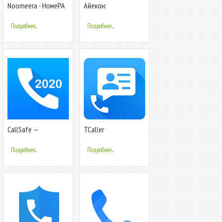
Noomeera - НомеРА
Айекон:
определитель
номера, вызовы и
Подробнее...
Подробнее...
контакты
CallSafe —
TCaller
определитель
Определитель
номера и
номера Чей номер
Подробнее...
Подробнее...
блокировка звонков
Кто звонит