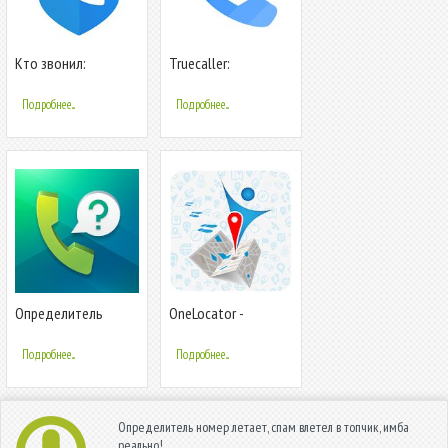
Кто звонил:
Truecaller:
определитель
определитель
номера (АОН),
номера и запись
Подробнее...
Подробнее...
антиспам
звонков
Определитель
OneLocator -
номера, антиспам:
Отслеживание по
Kaspersky Who Calls
номеру телефона
Подробнее...
Подробнее...
Определитель номер летает, спам влетел в топчик, имба
реально!