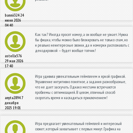
bannii324
24
июня 2026
04:40
Как так? Иногда просят номер, а он вообще не узнает. Нужна
бы фишка, чтобы можно было блокировать не только спам, но
и реально неинтересные звонки, да и номерки распознавать с
декодировкой — будет вообще топчик!
astellx576
29 мая 2026
17:40
Игра удивила увлекательным геймплеем и яркой графикой.
Управление интуитивно понятное, а задания разнообразные,
что не дает заскучать. Однако местами встречаются
проблемы с оптимизацией. В целом, отличный способ
скоротать время и насладиться приключением!
anyta2894
7
декабря
2025 19:01
Игра предлагает увлекательный геймплей и интересный
сюжет, который захватывает с первых минут. Графика на