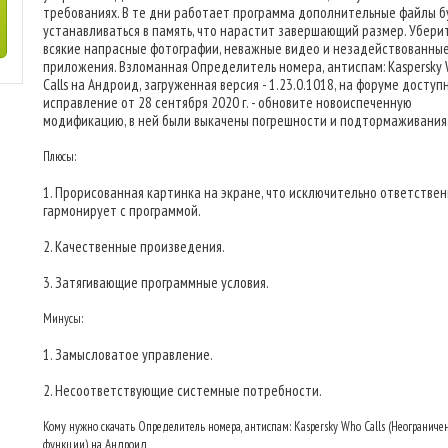
требованиях. В те дни работает программа дополнительные файлы б
устанавливаться в память, что нарастит завершающий размер. Убери
всякие напрасные фотографии, неважные видео и незадействованны
приложения. Взломанная Определитель номера, антиспам: Kaspersky
Calls на Андроид, загруженная версия - 1.23.0.1018, на форуме доступ
исправление от 28 сентября 2020 г. - обновите новоиспеченную
модификацию, в ней были выкачены погрешности и подтормаживания
Плюсы:
1. Прорисованная картинка на экране, что исключительно ответстве
гармонирует с программой.
2. Качественные произведения.
3. Затягивающие программные условия.
Минусы:
1. Замысловатое управление.
2. Несоответствующие системные потребности.
Кому нужно скачать Определитель номера, антиспам: Kaspersky Who Calls (Неогранич
функции) на Андроид