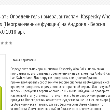
чать Определитель номера, антиспам: Kaspersky Wh
ls [Неограниченные функции] на Андроид - Версия
3.0.1018 apk
Описание приложения
-
Определитель номера, антиспам: Kaspersky Who Calls - правильная
программа, подготовленная обеспеченным издателем под Android Kas
Lab Switzerland. Для загрузки программы вам целесообразно
проконтролировать собственную версию системы, необходимые сис
критерии программы определяются от принятой версии. Для текуще
версии - Требуемая версия Android - 5.0 и выше. Обдуманно проверьте
настоящий этап установки, потому что это безоговорочное правило 
продукта. Впоследствии осмотрите существование на личном смарт
свободного места памяти, для вас фактический объем - Зависит от
устройства. Даем совет вам найти больше места, чем указано в