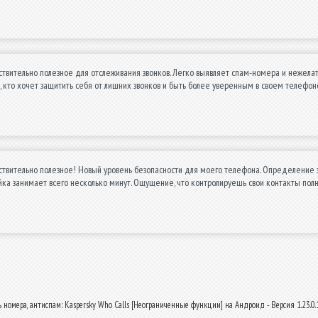
вительно полезное для отслеживания звонков. Легко выявляет спам-номера и нежелат
кто хочет защитить себя от лишних звонков и быть более уверенным в своем телефон
вительно полезное! Новый уровень безопасности для моего телефона. Определение зв
йка занимает всего несколько минут. Ощущение, что контролируешь свои контакты полн
номера, антиспам: Kaspersky Who Calls [Неограниченные функции] на Андроид - Версия 1.23.0.