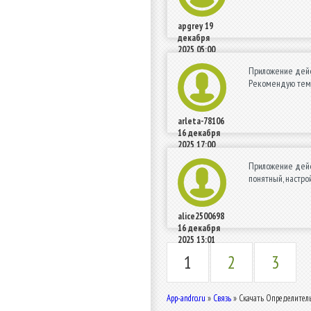
apgrey
19
декабря
2025 05:00
Приложение дейст
Рекомендую тем, 
arleta-78106
16 декабря
2025 17:00
Приложение дейст
понятный, настро
alice2500698
16 декабря
2025 13:01
1
2
3
App-andro.ru
»
Связь
» Скачать Определитель 