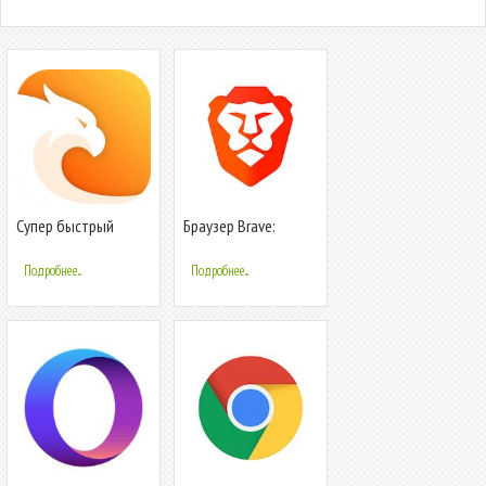
Супер быстрый
Браузер Brave:
браузер
быстрый и
конфиденциальный
Подробнее...
Подробнее...
браузер