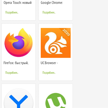
Opera Touch: новый
Google Chrome:
быстрый веб
быстрый браузер
браузер
Подробнее...
Подробнее...
Firefox: быстрый,
UC Browser -
приватный и
быстрый браузер и
безопасный браузер
загрузчик видео
Подробнее...
Подробнее...