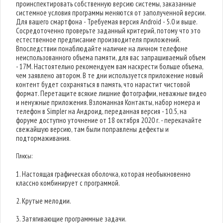
проинспектировать собственную версию системы, заказанные
системное условия программы меняются от заполученной версии.
Для вашего смартфона - Требуемая версия Android - 5.0 и выше.
Сосредоточенно проверьте заданный критерий, потому что это
естественное предписание производителя приложений.
Впоследствии понаблюдайте наличие на личном телефоне
неиспользованного объема памяти, для вас запрашиваемый объем
- 17M. Настоятельно рекомендуем вам наскрести больше объема,
чем заявлено автором. В те дни используется приложение новый
контент будет сохраняться в память, что нарастит чистовой
формат. Перетащите всякие лишние фотографии, неважные видео
и ненужные приложения. Взломанная Контакты, набор номера и
телефон в Simpler на Андроид, переданная версия - 10.5, на
форуме доступно уточнение от 18 октября 2020 г. - перекачайте
свежайшую версию, там были поправлены дефекты и
подтормаживания.
Плюсы:
1. Настоящая графическая оболочка, которая необыкновенно
классно комбинирует с программой.
2. Крутые мелодии.
3. Затягивающие программные задачи.