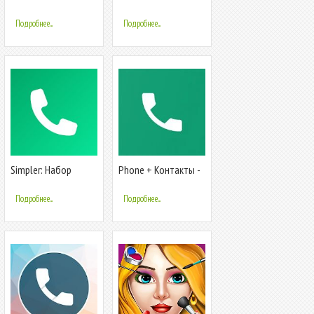
Телефон - drupe
определитель
номера, вызовы и
Подробнее...
Подробнее...
контакты
Simpler: Набор
Phone + Контакты -
номера, телефон,
Телефон - Звонки
блокировка звонков
Подробнее...
Подробнее...