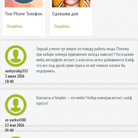
True Phone Телефон,
Одевалки для
Контакты и Запись
девочек: Макияж
звонков
Подробнее...
Подробнее...
Слушай, у меня тут вопрос по поводу работы мода. Почему
при наборе номера приложение иногда зависает? Но в целом
имба, интерфейс летает, а контакты легко добавляются. Кайф,
что все под рукой, прям пушка, но вот мелкие косяки бы
подправить.
andrysiakp332
3 июля 2026
18:40
Контакты в Simpler — это имба! Набор номеров летает, кайф
просто!
as-yarkov580
12 мая 2026
03:40