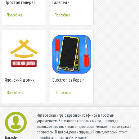
Простая галерея
Галерея -
Фотогалерея и
видео галерея
Подробнее...
Подробнее...
Японский домик
Electronics Repair
Master
Подробнее...
Подробнее...
Интересная игра с красивой графикой и простым
управлением. Затягивает с первых минут, но иногда
возникает платный контент, который мешает наслаждаться
процессом. В целом, релаксирующий опыт, который стоит
попробовать, если любите жанр.
barash-