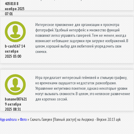
405818
8
ноября 2025
07:01
Интересное приложение для организации и просмотра
фотографий. Удобный интерфейс и множество функций
позволяют легко управлять галереей. Тем не менее, иногда
возникают небольшие задержки при загрузке изображений. В
целом, хороший выбор для любителей упорядочить свои
b-cash167
14
октября
снимки.
2025 03:00
Игра предлагает интересный геймплей и стильную графику,
но временами ощущается недостаток разнообразия.
Управление интуитивно понятное, однако некоторые уровни
могут вызывать сложности. В целом, это неплохое развлечение
для коротких сессий.
banane007621
9 октября
2025 08:31
App-andro.ru
»
Фото
» Скачать Галерея [Полный доступ] на Андроид - Версия 2.0.13 apk