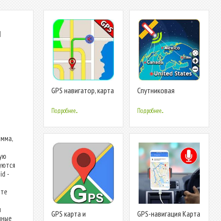
й
GPS навигатор, карта
Спутниковая
русский, навигация по
навигация и GPS-
GPS
карта маршрутов
Подробнее...
Подробнее...
амма,
ую
уются
d -
ите
м
GPS карта и
GPS-навигация Карта
нные