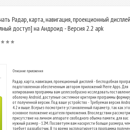
чать Радар, карта, навигация, проекционный диспле
лный доступ] на Андроид - Версия 2.2 apk
Описание приложения
-
Радар, карта, навигация, проекционный дисплей - бесподобная прогр
подготовленная обеспеченным автором приложений Pierre Apps. Для
копирования программы вам целесообразно исследовать поставленн
оболочку Android, доступные системное критерии программы формир
от полученной версии. Под ваше устройство - Требуемая версия Androi
4.2 и выше. Всерьез посмотрите установленный параметр, так как это
основное положение издателя приложения. Впоследствии рассмотр
присутствие на личном аппарате свободного объема памяти, для вас
нужный размер - 12M. Посоветуем вам наскрести больше размера, че
требует разработчик. В то время эксплуатируется программа получе