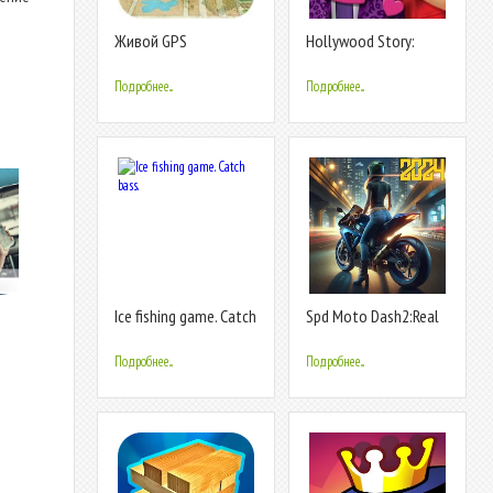
Живой GPS
Hollywood Story:
Спутниковая карта &
Звезда моды
голосовая навигация
Подробнее...
Подробнее...
Ice fishing game. Catch
Spd Moto Dash2:Real
bass.
Simulator
Подробнее...
Подробнее...