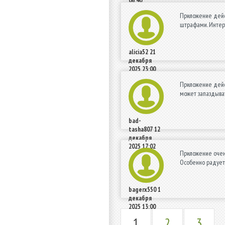
06:40
Приложение дейс
штрафами. Интерф
alicia52
21
декабря
2025 23:00
Приложение дейст
может запаздыват
bad-
tasha807
12
декабря
2025 17:02
Приложение очень
Особенно радует
bagerx550
1
декабря
2025 13:00
1
2
3