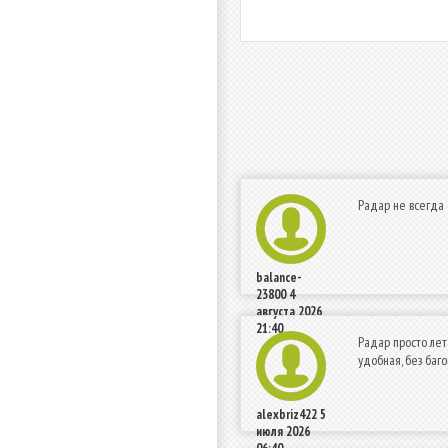
Радар не всегда 
balance-
23800
4
августа 2026
21:40
Радар просто лета
удобная, без баго
alexbriz422
5
июля 2026