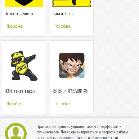
Подключение к
Такси Такса
Я.Такси - Работа в
TAXI-MARSEL
Подробнее...
Подробнее...
ИЗИ: заказ такси
炎炎ノ消防隊 炎
舞ノ章
Подробнее...
Подробнее...
Приложение приятно удивляет своим интерфейсом и
функционалом. Легко ориентироваться, а скорость работы
радует. Есть некоторые баги, но в общем, полезный