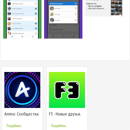
Amino: Сообщества
F3 - Новые друзья,
и Чаты
Анонимные
вопросы, Чат
Подробнее...
Подробнее...