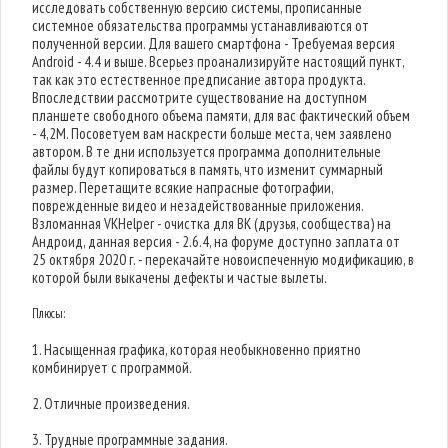
исследовать собственную версию системы, прописанные
системное обязательства программы устанавливаются от
полученной версии. Для вашего смартфона - Требуемая версия
Android - 4.4 и выше. Всерьез проанализируйте настоящий пункт,
так как это естественное предписание автора продукта.
Впоследствии рассмотрите существование на доступном
планшете свободного объема памяти, для вас фактический объем
- 4,2M. Посоветуем вам наскрести больше места, чем заявлено
автором. В те дни используется программа дополнительные
файлы будут копироваться в память, что изменит суммарный
размер. Перетащите всякие напрасные фотографии,
поврежденные видео и незадействованные приложения.
Взломанная VKHelper - очистка для ВК (друзья, сообщества) на
Андроид, данная версия - 2.6.4, на форуме доступно заплата от
25 октября 2020 г. - перекачайте новоиспеченную модификацию, в
которой были выкачены дефекты и частые вылеты.
Плюсы:
1. Насыщенная графика, которая необыкновенно приятно
комбинирует с программой.
2. Отличные произведения.
3. Трудные программные задания.