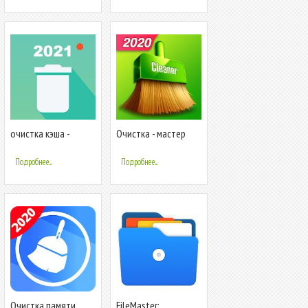
очистка кэша -
Очистка - мастер
оптимизировать и
очистки
очистить мусор
Подробнее...
Подробнее...
Очистка памяти
FileMaster: