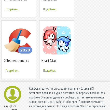
телефона от мусора
Управление,
на Андроид 2020
передача и очистка
Подробнее...
Подробнее...
файлов
CCleaner: очистка
Heart Star
мусора и
оптимизация,
Подробнее...
Подробнее...
бесплатно
Кайфовая штука, чисто завезли крутая имба для ВК!
Установка прошла на ура, с портативной версией вообще без
проблем. Очищает друзей и сообщества так, что начинаешь
заново ощущать весь кайф от общения. Производительность
не лагает, всё летает. Кто еще пробовал? Как с настройками,
ang-gl
26