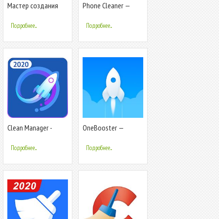
Мастер создания
Phone Cleaner —
обложек для
приложение для
Instagram -
очистки кэша
Подробнее...
Подробнее...
StoryLight
Clean Manager -
OneBooster —
Ускорение &
программа для
Очистка кеша
очистки телефона
Подробнее...
Подробнее...