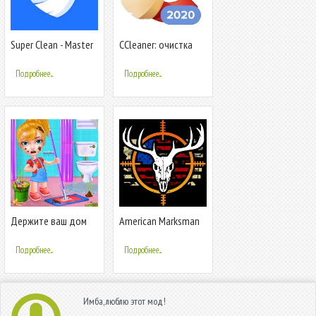
Super Clean - Master
CCleaner: очистка
of Cleaner, очистки,
мусора и
чистка
оптимизация,
Подробнее...
Подробнее...
бесплатно
Держите ваш дом
American Marksman
чистой - девочек
дома очистки игра
Подробнее...
Подробнее...
Имба, люблю этот мод!