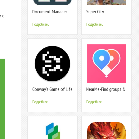
Document Manager
Super City
и с
Heroes:Super Battle
Подробнее...
Подробнее...
Conway's Game of Life
NearMe-Find groups &
friends &services
nearby
Подробнее...
Подробнее...