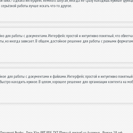
ой плюс! Однако интерфейс немного запутан, иногда не сразу находишь нужные функци
 серьёзной работы лучше искать что-то другое.
о для работы с документами. Интерфейс простой и интуитивно понятный, что облегча
ты, но иногда зависает. В общем, достойное решение для работы с разными форматам
ное для работы с документами и файлами. Интерфейс простой и интуитивно понятный,
быстро находить нужное. В целом, хорошее решение для организации контента на моб
 Document Reader - Docx, Xlsx, PPT, PDF, TXT [Полный доступ] на Андроид - Версия 2.8 apk