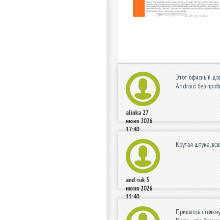
Этот офисный док
Android без проб
alinka
27
июня 2026
17:40
Крутая штука, вс
and-ruk
5
июня 2026
11:40
Пришлось столкну