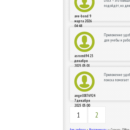
Docx – это больш
подойдёт, но для
ave-bond
9
марта 2026
04:48
Приложение удобн
для учебы и рабо
asrom694
23
декабря
2025 05:01
Приложение удоб
поиска помогает 
angel0876924
7 декабря
2025 05:00
1
2
App-andro.ru
»
Инструменты
» Скачать Office