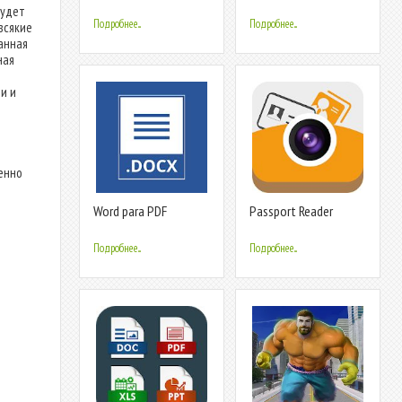
Document, Office
Reader
будет
Reader - 2020
Подробнее...
Подробнее...
всякие
анная
ная
и и
венно
Word para PDF
Passport Reader
Converter - Converter
DOC/DOCX/Slide
Подробнее...
Подробнее...
й