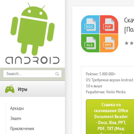
Ска
[По
Рейтинг: 5 000 000+
OS: Требуемая версия Android 
5.0 и выше
Игры
Разработчик: VieAir Media
Ссылка на
Аркады
скачивание Office
Document Reader
Экшен
- Docx, Xlsx, PPT,
Приключения
PDF, TXT (Мод: