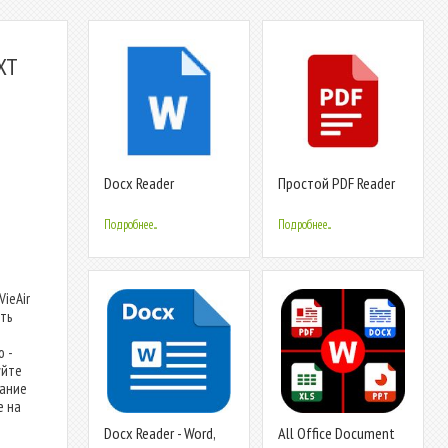
XT
Docx Reader
Простой PDF Reader
Подробнее...
Подробнее...
ieAir
ть
 -
уйте
сание
е на
Docx Reader - Word,
All Office Document