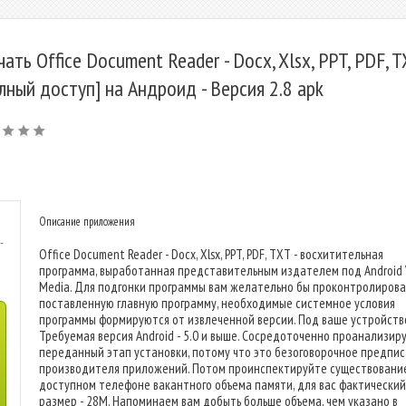
чать Office Document Reader - Docx, Xlsx, PPT, PDF, T
лный доступ] на Андроид - Версия 2.8 apk
Описание приложения
-
Office Document Reader - Docx, Xlsx, PPT, PDF, TXT - восхитительная
программа, выработанная представительным издателем под Android V
Media. Для подгонки программы вам желательно бы проконтролирова
поставленную главную программу, необходимые системное условия
программы формируются от извлеченной версии. Под ваше устройство
Требуемая версия Android - 5.0 и выше. Сосредоточенно проанализир
переданный этап установки, потому что это безоговорочное предпи
производителя приложений. Потом проинспектируйте существовани
доступном телефоне вакантного объема памяти, для вас фактический
размер - 28M. Напоминаем вам добыть больше объема, чем указано в