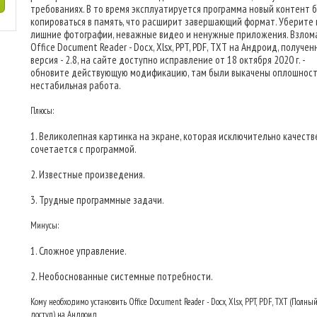
требованиях. В то время эксплуатируется программа новый контент 
копироваться в память, что расширит завершающий формат. Уберите 
лишние фотографии, неважные видео и ненужные приложения. Взлом
Office Document Reader - Docx, Xlsx, PPT, PDF, TXT на Андроид, получен
версия - 2.8, на сайте доступно исправление от 18 октября 2020 г. -
обновите действующую модификацию, там были выкачены оплошност
нестабильная работа.
Плюсы:
1. Великолепная картинка на экране, которая исключительно качест
сочетается с программой.
2. Известные произведения.
3. Трудные программные задачи.
Минусы:
1. Сложное управление.
2. Необоснованные системные потребности.
Кому необходимо установить Office Document Reader - Docx, Xlsx, PPT, PDF, TXT (Полны
доступ) на Андроид