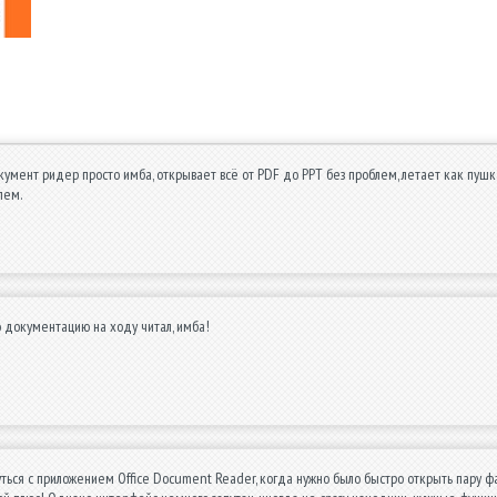
умент ридер просто имба, открывает всё от PDF до PPT без проблем, летает как пушка
лем.
ю документацию на ходу читал, имба!
ться с приложением Office Document Reader, когда нужно было быстро открыть пару фа