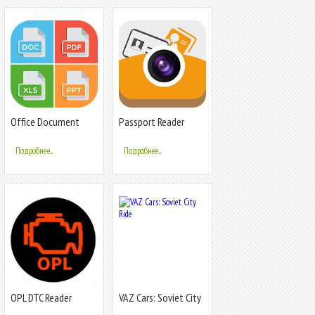
Office Document
Passport Reader
Reader - Docx, Xlsx,
PPT, PDF, TXT
Подробнее...
Подробнее...
OPL DTC Reader
VAZ Cars: Soviet City
Ride