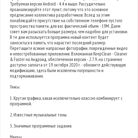
Требуемая версия Android - 4.4 и выше. Рассудительно
проанализируйте этот пункт, потому что это основное
предписание коллектива разработчиков. Вслед за этим
понаблюдайте присутствие на собственном телефоне пустого
пространства памяти, для вас фактический объем - 19M. Даем
совет вам разыскать больше размера, чем надобно для установки.
В те дни используется программа новый контент будет
заноситься в память, что нарастит последний размер.
Перетащите всякие напрасные фотографии, поврежденные видео
и невостребованные приложения. Взломанная KeepClean - Cleaner
& Faster на Андроид, обеспеченная версия - 2.7.9, на страничке
доступно заплата от 19 октября 2020 г. - обновите действующую
модификацию, здесь были исключены погрешности и
подтормаживания.
Плюсы:
1. Крутая графика, какая исключительно классно комбинирует с
программой.
2. Известные музыкальные тоны.
3. Значимые программные задания.
Минусы: