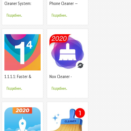
Cleaner System:
Phone Cleaner —
Ускорение,
приложение для
Оптимизация &
очистки кэша
Подробнее...
Подробнее...
Очистка
1.1.1.1: Faster &
Nox Cleaner -
Safer Internet
Усилитель,
Оптимизатор, Клин
Подробнее...
Подробнее...
Мастер