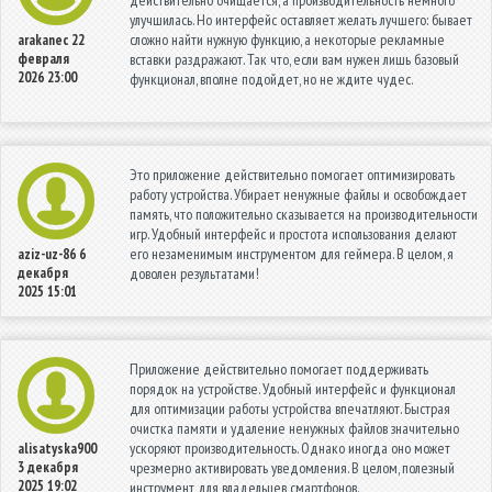
действительно очищается, а производительность немного
улучшилась. Но интерфейс оставляет желать лучшего: бывает
сложно найти нужную функцию, а некоторые рекламные
arakanec
22
февраля
вставки раздражают. Так что, если вам нужен лишь базовый
2026 23:00
функционал, вполне подойдет, но не ждите чудес.
Это приложение действительно помогает оптимизировать
работу устройства. Убирает ненужные файлы и освобождает
память, что положительно сказывается на производительности
игр. Удобный интерфейс и простота использования делают
его незаменимым инструментом для геймера. В целом, я
aziz-uz-86
6
декабря
доволен результатами!
2025 15:01
Приложение действительно помогает поддерживать
порядок на устройстве. Удобный интерфейс и функционал
для оптимизации работы устройства впечатляют. Быстрая
очистка памяти и удаление ненужных файлов значительно
ускоряют производительность. Однако иногда оно может
alisatyska900
3 декабря
чрезмерно активировать уведомления. В целом, полезный
2025 19:02
инструмент для владельцев смартфонов.