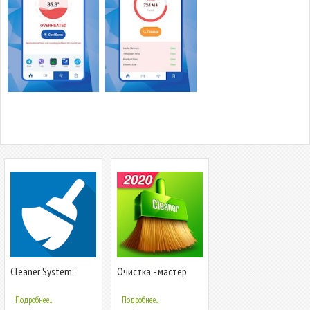
Cleaner System:
Очистка - мастер
Ускорение,
очистки
Оптимизация &
Подробнее...
Подробнее...
Очистка