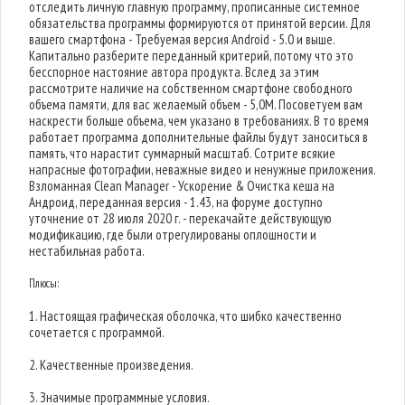
отследить личную главную программу, прописанные системное
обязательства программы формируются от принятой версии. Для
вашего смартфона - Требуемая версия Android - 5.0 и выше.
Капитально разберите переданный критерий, потому что это
бесспорное настояние автора продукта. Вслед за этим
рассмотрите наличие на собственном смартфоне свободного
объема памяти, для вас желаемый объем - 5,0M. Посоветуем вам
наскрести больше объема, чем указано в требованиях. В то время
работает программа дополнительные файлы будут заноситься в
память, что нарастит суммарный масштаб. Сотрите всякие
напрасные фотографии, неважные видео и ненужные приложения.
Взломанная Clean Manager - Ускорение & Очистка кеша на
Андроид, переданная версия - 1.43, на форуме доступно
уточнение от 28 июля 2020 г. - перекачайте действующую
модификацию, где были отрегулированы оплошности и
нестабильная работа.
Плюсы:
1. Настоящая графическая оболочка, что шибко качественно
сочетается с программой.
2. Качественные произведения.
3. Значимые программные условия.