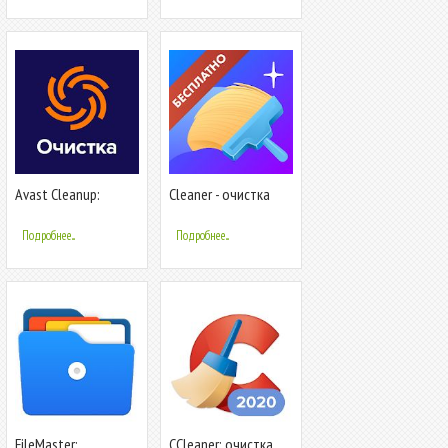
Avast Cleanup:
Сleaner - очистка
очистка, ускорение и
телефона,
оптимизация
ускорение,
Подробнее...
Подробнее...
оптимизация
FileMaster:
CCleaner: очистка