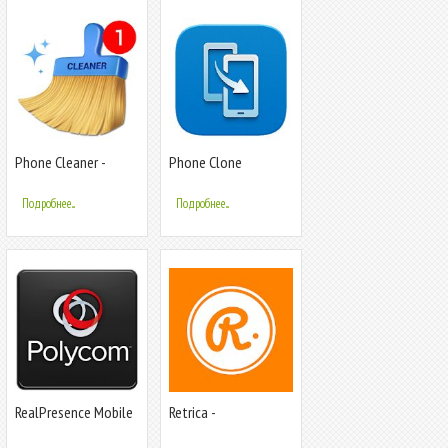
Phone Cleaner -
Phone Clone
Android Clean, Master
Antivirus
Подробнее...
Подробнее...
RealPresence Mobile
Retrica -
- Phone
Оригинальный
фильтр камеры