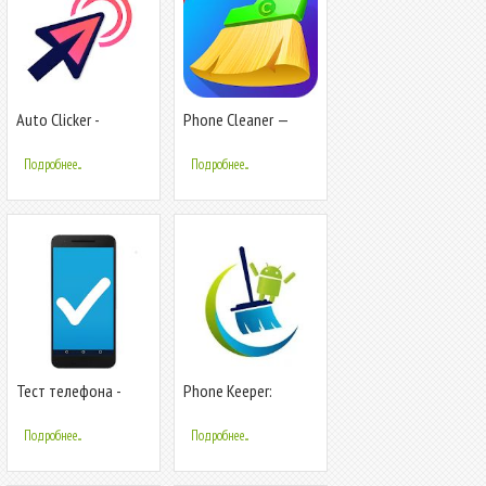
Auto Clicker -
Phone Cleaner —
Автоматический
приложение для
кликер, Easy Touch
очистки кэша
Подробнее...
Подробнее...
Тест телефона -
Phone Keeper:
(Phone Check and
очиститель,
Test)
ускоритель,
Подробнее...
Подробнее...
оптимизатор