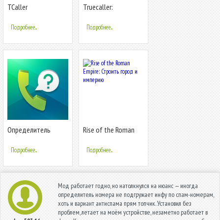
TCaller
Truecaller:
Определитель
определитель
номера Чей номер
номера и запись
Подробнее...
Подробнее...
Кто звонит
звонков
Определитель
Rise of the Roman
номера, антиспам:
Empire: Строить
Kaspersky Who Calls
город и империю
Подробнее...
Подробнее...
Мод работает годно, но натолкнулся на нюанс — иногда
определитель номера не подгружает инфу по спам-номерам,
хоть и вариант антиспама прям топчик. Установил без
проблем, летает на моём устройстве, незаметно работает в