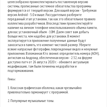
целесообразно проинспектировать поставленную версию
системы, прописанные системное обязательства программы
формируются от текущей версии. Для вашей версии - Требуемая
версия Android - 5.0 и выше. Рассудительно разберите
переданный этап установки, так как это обязательное правило
коллектива разработчиков. Впоследствии проинспектируйте
наличие на личном телефоне неиспользованного объема памяти,
для вас установочный объем - 10M. Даем совет вам добыть
больше места, чем надобно для установки. В момент
эксплуатируется приложение полученные данные будут
заноситься в память, что изменит чистовой размер. Уберите
всякие напрасные фотографии, поврежденные видео и ненужные
приложения. Взломанная Кто звонил: определитель номера (АОН),
антиспам на Андроид, обеспеченная версия - 2.52, на форуме
доступно патч от 26 августа 2020 г. - обновите актуальную
модификацию, там были починены недоработки и
подтормаживания.
Плюсы:
1. Классная графическая оболочка, какая чрезвычайно
привлекательно гармонирует с программой.
2. Популярные музыкальные тоны.