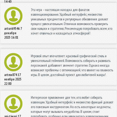
14:40
Эта игра – настоящая находка для фанатов
коллекционирования. Удобный интерфейс, множество
уникальных предметов и регулярные обновления делают
процесс увлекательным. Отличная возможность проверить
свои навыки и стратегию. Рекомендую попробовать всем, кто
arturi69546
7
декабря
хочет отвлечься и насладиться атмосферой!
2025 16:01
Игровой опыт впечатляет: красивый графический стиль и
увлекательный геймплей. Возможность собирать и развивать
персонажей добавляет элемент стратегии. Однако иногда
возникают проблемы с оптимизацией, что влияет на плавность
игры. В целом, достойный проект для любителей жанра!
artmx874
17
ноября 2025
22:00
Интересное приложение для тех, кто любит собирать
коллекции. Удобный интерфейс и множество функций делают
его полезным инструментом. Но есть некоторые недочеты,
которые могут вызывать неудобства. В целом, стоит
попробовать, особенно если увлекаетесь коллекционными
ani-tiwari
17