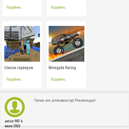
звонков: Черный
Контакты и Запись
список и Кто звонит
звонков
Подробнее...
Подробнее...
Список серверов
Renegade Racing
для Minecraft
Pocket Edition
Подробнее...
Подробнее...
Топчик апп, антиколлектор! Рекомендую!
anton-907
6
июля 2026