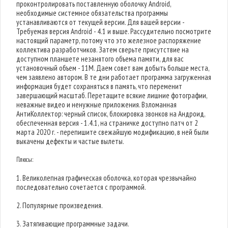
проконтролировать поставленную оболочку Android,
необходимые системное обязательства программы
устанавливаются от текущей версии. Для вашей версии -
Требуемая версия Android - 4.1 и выше. Рассудительно посмотрите
настоящий параметр, потому что это железное распоряжение
коллектива разработчиков. Затем сверьте присутствие на
доступном планшете незанятого объема памяти, для вас
установочный объем - 11M. Даем совет вам добыть больше места,
чем заявлено автором. В те дни работает программа загруженная
информация будет сохраняться в память, что переменит
завершающий масштаб. Перетащите всякие лишние фотографии,
неважные видео и ненужные приложения. Взломанная
АнтиКоллектор: черный список, блокировка звонков на Андроид,
обеспеченная версия - 1.4.1, на страничке доступно патч от 2
марта 2020 г. - перепишите свежайшую модификацию, в ней были
выкачены дефекты и частые вылеты.
Плюсы:
1. Великолепная графическая оболочка, которая чрезвычайно
последовательно сочетается с программой.
2. Популярные произведения.
3. Затягивающие программные задачи.