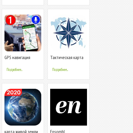
GPS навигация
Тактическая карта
маршрут искатель -
карта & Спидометр
Подробнее...
Подробнее...
карта живой земли
Ensombl