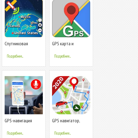
Спутниковая
GPS карта и
навигация и GPS-
навигация
карта маршрутов
Подробнее...
Подробнее...
GPS-навигация
GPS навигатор,
Карта Route Finder
карта россии,
App
построить маршрут
Подробнее...
Подробнее...